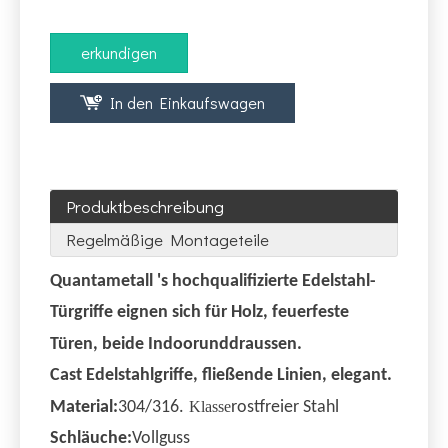
erkundigen
In den Einkaufswagen
Produktbeschreibung
Regelmäßige Montageteile
Quantametall 's
hochqualifizierte Edelstahl-
Türgriffe eignen sich für Holz, feuerfeste
Türen, beide Indoor
und
draussen.
Cast Edelstahlgriffe, fließende Linien, elegant.
Material:
304/316.
Klasse
rostfreier Stahl
Schläuche:
Vollguss