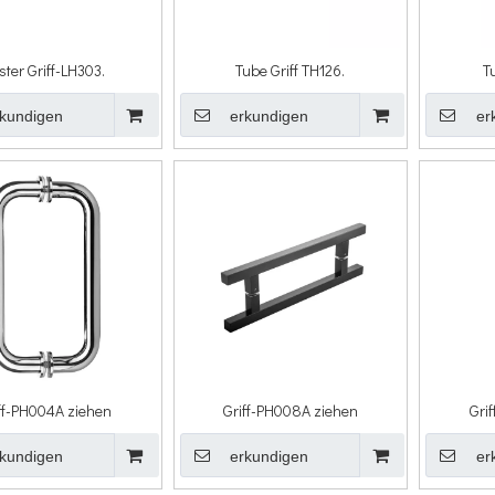
ster Griff-LH303.
Tube Griff TH126.
T
kundigen
erkundigen
er
ff-PH004A ziehen
Griff-PH008A ziehen
Gri
kundigen
erkundigen
er