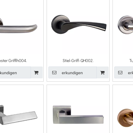
ester Grifflh004.
Stiel-Griff-QH002.
Tu
kundigen
erkundigen
er