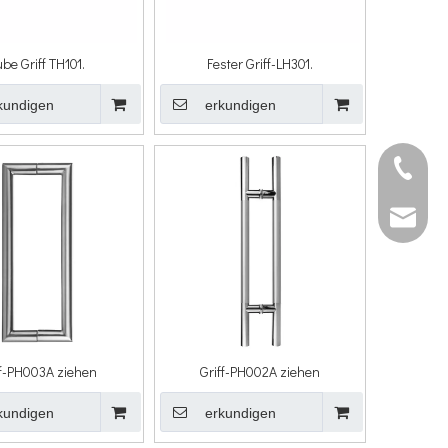
ube Griff TH101.
Fester Griff-LH301.
kundigen
erkundigen
Roger C
roger@q
ff-PH003A ziehen
Griff-PH002A ziehen
kundigen
erkundigen