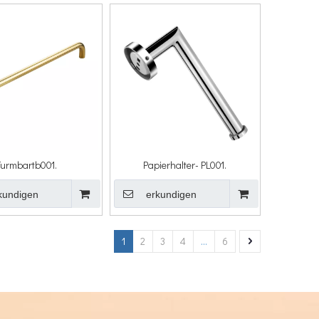
Turmbartb001.
Papierhalter- PL001.
kundigen
erkundigen
1
2
3
4
...
6