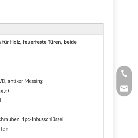
h für Holz, feuerfeste Türen, beide
Roger C
PVD, antiker Messing
roger@q
lage)
l
hrauben, 1pc-Inbusschlüssel
rton