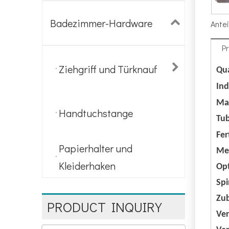
Badezimmer-Hardware
Antei
P
Ziehgriff und Türknauf
Qua
In
Mat
Handtuchstange
Tu
Fer
Papierhalter und
Men
Kleiderhaken
Opt
Spi
Zu
PRODUCT INQUIRY
Ve