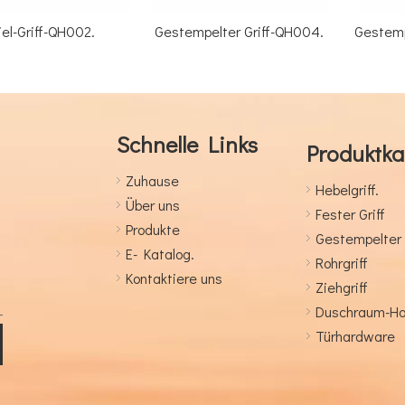
002.
Gestempelter Griff-QH004.
Gestempelter Griff
Schnelle Links
Produktka
Zuhause
Hebelgriff.
Über uns
Fester Griff
Produkte
Gestempelter 
E- Katalog.
Rohrgriff
Kontaktiere uns
Ziehgriff
Duschraum-H
Türhardware