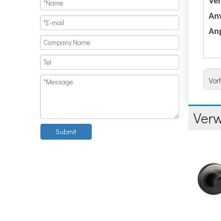
Ve
An
An
Vor
Ver
Submit