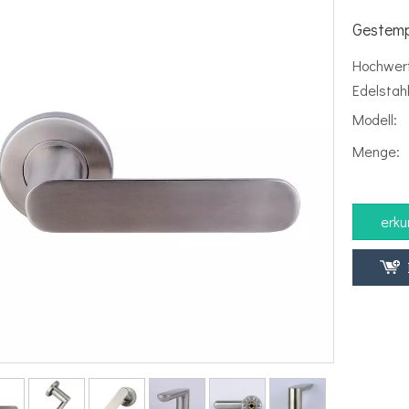
Gestemp
Hochwert
Edelstah
Modell:
Menge:
erku