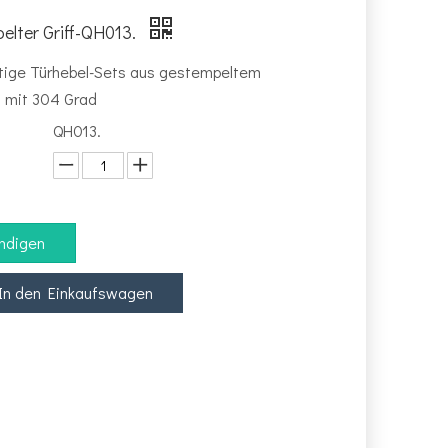
elter Griff-QH013.
ige Türhebel-Sets aus gestempeltem
l mit 304 Grad
QH013.
ndigen
In den Einkaufswagen