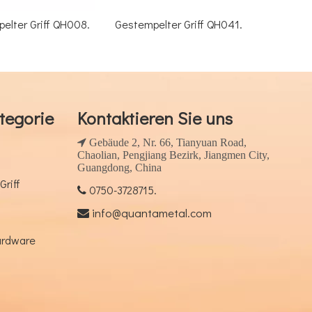
 QH008.
Gestempelter Griff QH041.
Gestempelter Griff 
tegorie
Kontaktieren Sie uns
 Gebäude 2, Nr. 66, Tianyuan Road,
Chaolian, Pengjiang Bezirk, Jiangmen City,
Guangdong, China
Griff
0750-3728715.

info@quantametal.com

ardware