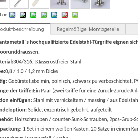
l an:
roduktbeschreibung
Regelmäßige Montageteile
ntametall 's
hochqualifizierte Edelstahl-Türgriffe eignen sic
door
und
draussen.
erial:
304/316.
Klasse
rostfreier Stahl
be:
0,8 / 1,0 / 1,2 mm Dicke
tig:
Gebürstet
,
s
beim
in, polnisch, schwarz pulverbeschichtet, 
ge der Griffe:
Ein Paar (zwei Griffe für eine Zurück-Zurück-An
ion einfügen:
Stahl mit vernickeltem / messing / aus Edelstah
ndeloption:
Solide, exzentrisch gebohrt, aufgeteilt
behör:
Holzschrauben / counter-Sunk-Schrauben, 2pcs-Grub-Sc
rpackung:
1 Set in einem weißen Kasten, 20 Sätze in einem Ka