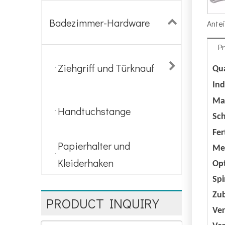
Badezimmer-Hardware
Antei
P
Ziehgriff und Türknauf
Qua
In
Mat
Handtuchstange
Sch
Fer
Papierhalter und
Men
Kleiderhaken
Opt
Spi
Zu
PRODUCT INQUIRY
Ve