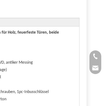
h für Holz, feuerfeste Türen, beide
Roger C
PVD, antiker Messing
roger@q
lage)
l
hrauben, 1pc-Inbusschlüssel
rton