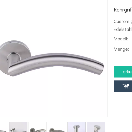
Rohrgri
Custom g
Edelstahl
Modell:
Menge:
erku