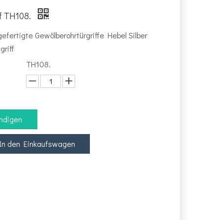
ff TH108.
efertigte Gewölberohrtürgriffe Hebel Silber
griff
TH108.
ndigen
In den Einkaufswagen