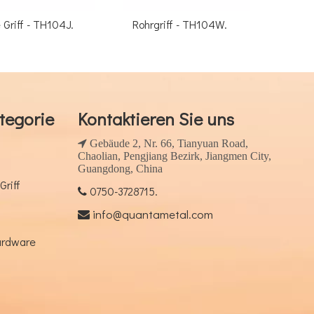
H104J.
Rohrgriff - TH104W.
Rohrgriff - TH1
tegorie
Kontaktieren Sie uns
 Gebäude 2, Nr. 66, Tianyuan Road,
Chaolian, Pengjiang Bezirk, Jiangmen City,
Guangdong, China
Griff
0750-3728715.

info@quantametal.com

ardware