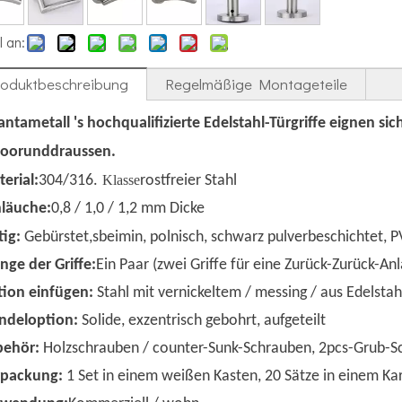
l an:
roduktbeschreibung
Regelmäßige Montageteile
ntametall 's
hochqualifizierte Edelstahl-Türgriffe eignen sic
door
und
draussen.
erial:
304/316.
Klasse
rostfreier Stahl
läuche:
0,8 / 1,0 / 1,2 mm Dicke
tig:
Gebürstet
,
s
beim
in, polnisch, schwarz pulverbeschichtet, 
ge der Griffe:
Ein Paar (zwei Griffe für eine Zurück-Zurück-An
ion einfügen:
Stahl mit vernickeltem / messing / aus Edelstah
ndeloption:
Solide, exzentrisch gebohrt, aufgeteilt
behör:
Holzschrauben / counter-Sunk-Schrauben, 2pcs-Grub-Sc
rpackung:
1 Set in einem weißen Kasten, 20 Sätze in einem Ka