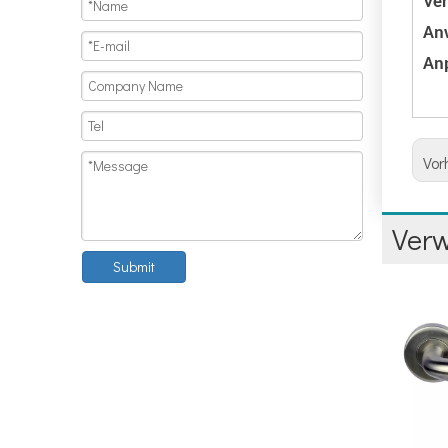
Ve
An
An
Vor
Ver
Submit