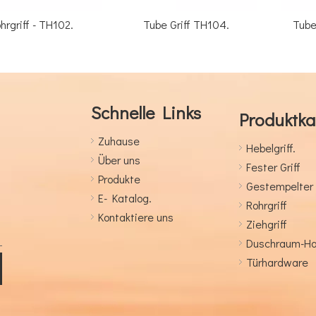
TH102.
Tube Griff TH104.
Tube Griff - T
Schnelle Links
Produktka
Zuhause
Hebelgriff.
Über uns
Fester Griff
Produkte
Gestempelter 
E- Katalog.
Rohrgriff
Kontaktiere uns
Ziehgriff
Duschraum-H
Türhardware